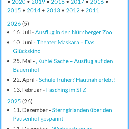
•
2020
•
2019
•
2018
•
2017
•
2016
•
2015
•
2014
•
2013
•
2012
•
2011
2026
(
5
)
16. Juli
-
Ausflug in den Nürnberger Zoo
10. Juni
-
Theater Maskara – Das
Glückskind
25. Mai
-
‚Kuhle‘ Sache – Ausflug auf den
Bauernhof
22. April
-
Schule früher? Hautnah erlebt!
13. Februar
-
Fasching im SFZ
2025
(
26
)
11. Dezember
-
Sterngirlanden über den
Pausenhof gespannt
11. Dezember
-
Weihnachten im