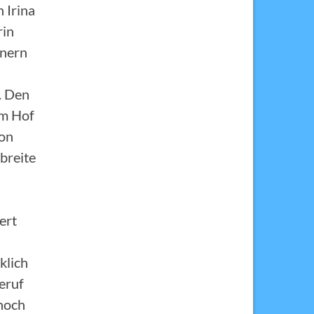
 Irina
rin
hnern
. Den
em Hof
ion
breite
ert
klich
eruf
noch