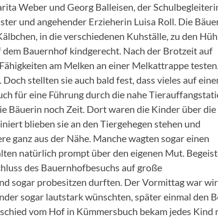
ita Weber und Georg Balleisen, der Schulbegleiterin
ter und angehender Erzieherin Luisa Roll. Die Bäue
älbchen, in die verschiedenen Kuhställe, zu den Hü
f dem Bauernhof kindgerecht. Nach der Brotzeit auf
 Fähigkeiten am Melken an einer Melkattrappe testen
Doch stellten sie auch bald fest, dass vieles auf ein
uch für eine Führung durch die nahe Tierauffangstat
 Bäuerin noch Zeit. Dort waren die Kinder über die 
ziniert blieben sie an den Tiergehegen stehen und
iere ganz aus der Nähe. Manche wagten sogar einen
lten natürlich prompt über den eigenen Mut. Begeist
chluss des Bauernhofbesuchs auf große
nd sogar probesitzen durften. Der Vormittag war wir
Kinder sogar lautstark wünschten, später einmal den B
Abschied vom Hof in Kümmersbuch bekam jedes Kind 