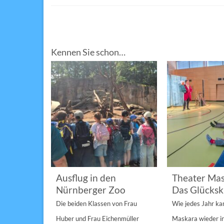
Kennen Sie schon…
im
Ausflug in den
Theater Mas
Nürnberger Zoo
Das Glücksk
a „St.
Die beiden Klassen von Frau
Wie jedes Jahr k
Anderen“
Huber und Frau Eichenmüller
Maskara wieder i