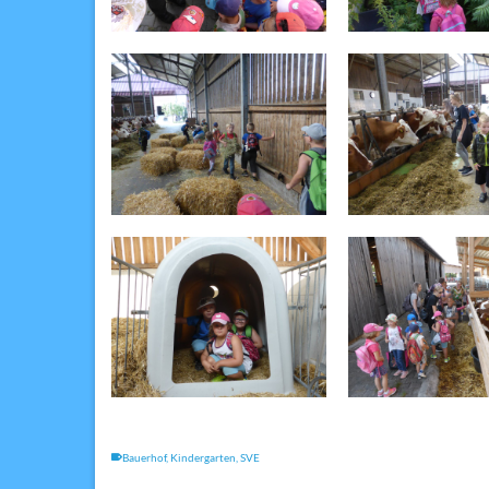
Bauerhof
,
Kindergarten
,
SVE