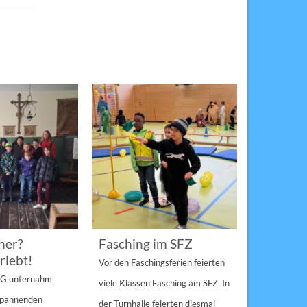
her?
Fasching im SFZ
Sterngir
rlebt!
den Pau
Vor den Faschingsferien feierten
gespann
4 G unternahm
viele Klassen Fasching am SFZ. In
Weihnachts
 spannenden
der Turnhalle feierten diesmal