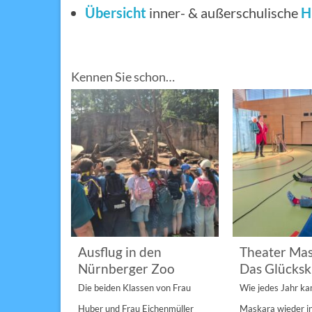
Übersicht
inner- & außerschulische
H
Kennen Sie schon…
im
Ausflug in den
Theater Mas
Nürnberger Zoo
Das Glücksk
a „St.
Die beiden Klassen von Frau
Wie jedes Jahr k
Anderen“
Huber und Frau Eichenmüller
Maskara wieder i