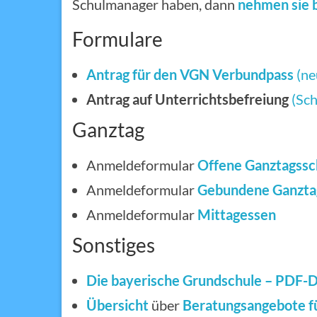
Schulmanager haben, dann
nehmen sie b
Formulare
Antrag für den VGN Verbundpass
(ne
Antrag auf Unterrichtsbefreiung
(Sch
Ganztag
Anmeldeformular
Offene Ganztagss
Anmeldeformular
Gebundene Ganzta
Anmeldeformular
Mittagessen
Sonstiges
Die bayerische Grundschule – PDF-
Übersicht
über
Beratungsangebote f