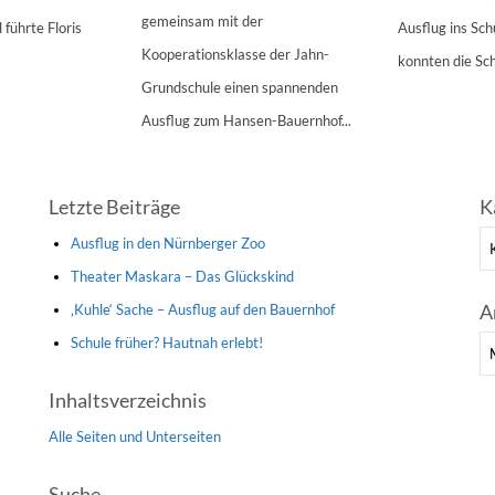
gemeinsam mit der
 führte Floris
Ausflug ins Sc
Kooperationsklasse der Jahn-
konnten die Sch
Grundschule einen spannenden
Ausflug zum Hansen-Bauernhof...
Letzte Beiträge
K
Ka
Ausflug in den Nürnberger Zoo
Theater Maskara – Das Glückskind
A
‚Kuhle‘ Sache – Ausflug auf den Bauernhof
Schule früher? Hautnah erlebt!
Ar
Inhaltsverzeichnis
Alle Seiten und Unterseiten
Suche