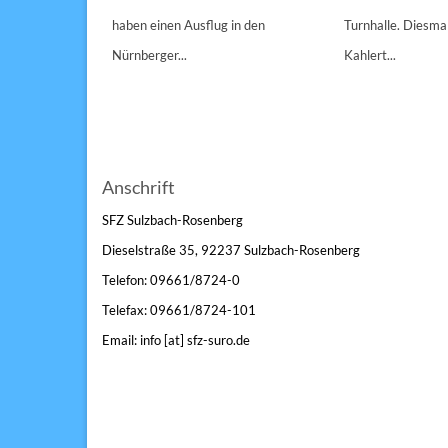
n 1/1A,...
haben einen Ausflug in den
Turnhalle. Diesmal
Nürnberger...
Kahlert...
Anschrift
SFZ Sulzbach-Rosenberg
Dieselstraße 35, 92237 Sulzbach-Rosenberg
Telefon: 09661/8724-0
Telefax: 09661/8724-101
Email: info [at] sfz-suro.de