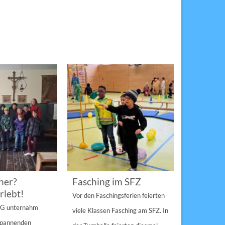
her?
Fasching im SFZ
Sterngir
rlebt!
den Pau
Vor den Faschingsferien feierten
gespann
4 G unternahm
viele Klassen Fasching am SFZ. In
Weihnachts
 spannenden