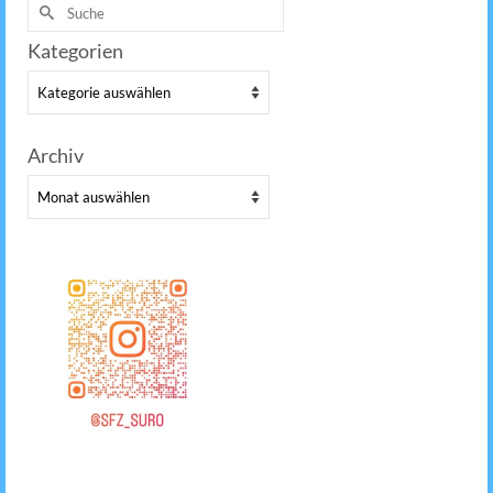
Suche
nach:
Kategorien
Kategorien
Archiv
Archiv