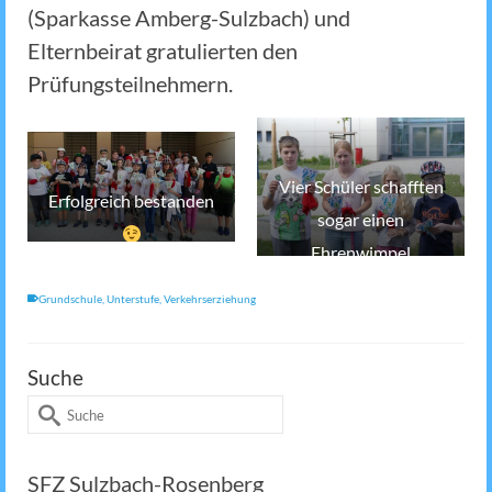
(Sparkasse Amberg-Sulzbach) und
Elternbeirat gratulierten den
Prüfungsteilnehmern.
Vier Schüler schafften
Erfolgreich bestanden
sogar einen
Ehrenwimpel
Grundschule
,
Unterstufe
,
Verkehrserziehung
Suche
Suche
nach:
SFZ Sulzbach-Rosenberg