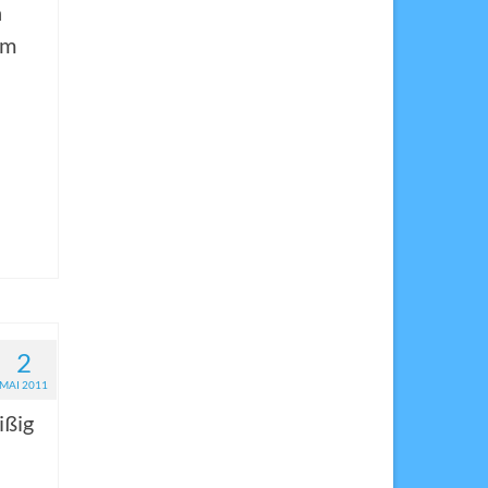
n
im
2
MAI 2011
ißig