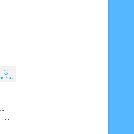
3
OKT. 2017
be
on …