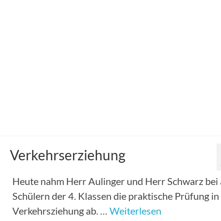
Glücklicherweise an einem der kühleren Tage in 
Jahr absolvierten die Viertklässler des
Sonderpädagogischen Förderzentrums ihre
Fahrradprüfung. Gut vorbereitet und …
Weiterle
Verkehrserziehung
Verkehrserziehung
Heute nahm Herr Aulinger und Herr Schwarz bei 
Schülern der 4. Klassen die praktische Prüfung in
Verkehrsziehung ab. …
Weiterlesen