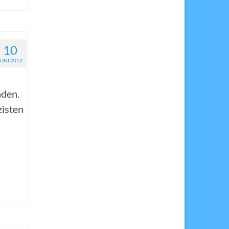
10
JUNI 2013
nden.
zisten