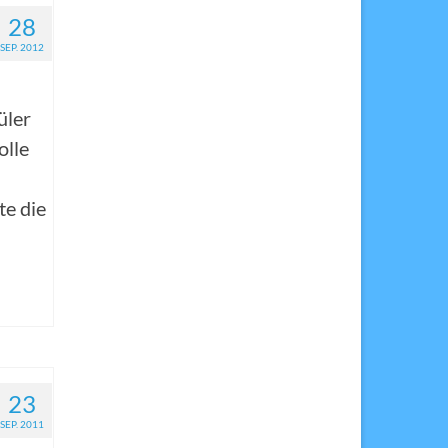
28
SEP. 2012
üler
olle
te die
23
SEP. 2011