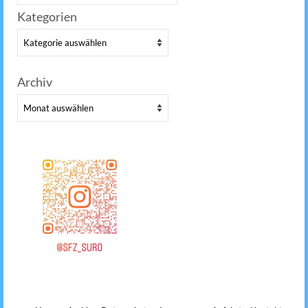
nach:
Kategorien
Kategorien
Archiv
Archiv