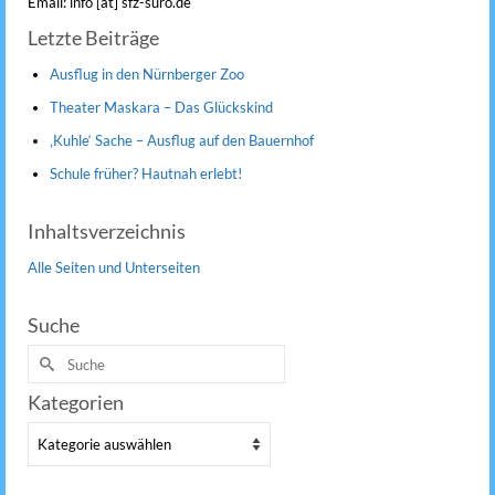
Email: info [at] sfz-suro.de
Letzte Beiträge
Ausflug in den Nürnberger Zoo
Theater Maskara – Das Glückskind
‚Kuhle‘ Sache – Ausflug auf den Bauernhof
Schule früher? Hautnah erlebt!
Inhaltsverzeichnis
Alle Seiten und Unterseiten
Suche
Suche
nach:
Kategorien
Kategorien