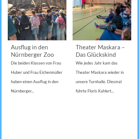
usflug in den
Theater Maskara –
‚Kuh
ürnberger Zoo
Das Glückskind
Ausf
Baue
ie beiden Klassen von Frau
Wie jedes Jahr kam das
Die Kl
uber und Frau Eichenmüller
Theater Maskara wieder in
gemein
aben einen Ausflug in den
unsere Turnhalle. Diesmal
Kooper
ürnberger...
führte Floris Kahlert...
Jahn-G
spanne
Hansen