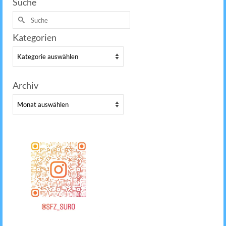
Suche
Suche
nach:
Kategorien
Kategorien
Archiv
Archiv