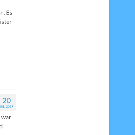
n. Es
ister
20
JULI 2017
 war
nd