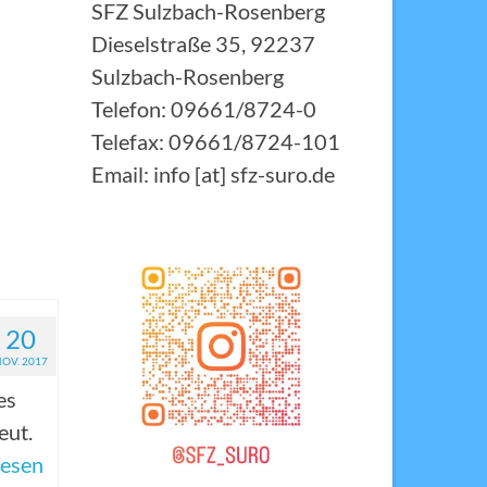
SFZ Sulzbach-Rosenberg
Dieselstraße 35, 92237
Sulzbach-Rosenberg
t das
Telefon: 09661/8724-0
Telefax: 09661/8724-101
Email: info [at] sfz-suro.de
20
NOV. 2017
es
eut.
lesen