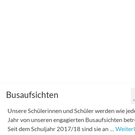
Die Mitarbeiter des dm Marktes in Sulzbach-
Rosenberg haben am Black Friday keine Rabatte
vergeben, sondern passend zur Vorweihnachtszei
Geben …
Weiterlesen
Spende
Busaufsichten
Unsere Schülerinnen und Schüler werden wie jed
Jahr von unseren engagierten Busaufsichten betr
Seit dem Schuljahr 2017/18 sind sie an …
Weiter