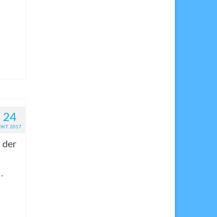
24
OKT. 2017
 der
…