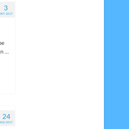
3
OKT. 2017
be
on …
24
JULI 2017