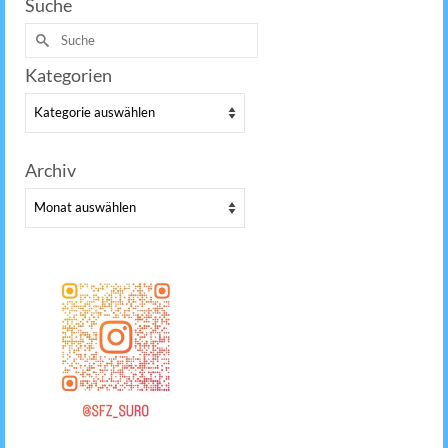
Suche
Suche
nach:
Kategorien
Kategorien
Archiv
Archiv