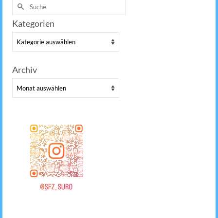
Suche
nach:
Kategorien
Kategorien
Archiv
Archiv