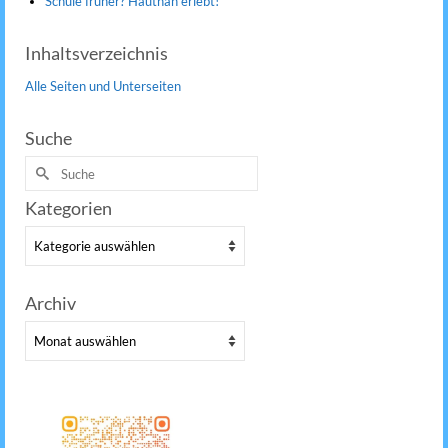
Schule früher? Hautnah erlebt!
Inhaltsverzeichnis
Alle Seiten und Unterseiten
Suche
Suche
nach:
Kategorien
Kategorien
Archiv
Archiv