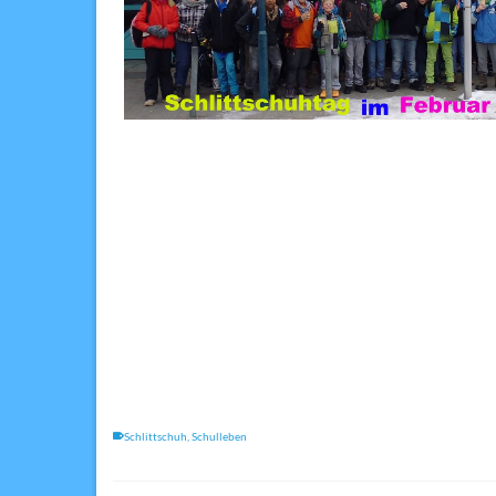
Schlittschuh
,
Schulleben