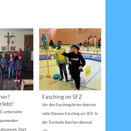
her?
Fasching im SFZ
Sterngir
rlebt!
den Pau
Vor den Faschingsferien feierten
gespann
4 G unternahm
viele Klassen Fasching am SFZ. In
Weihnachts
 spannenden
der Turnhalle feierten diesmal
Sulzbach-Ros
hulmuseum. Dort