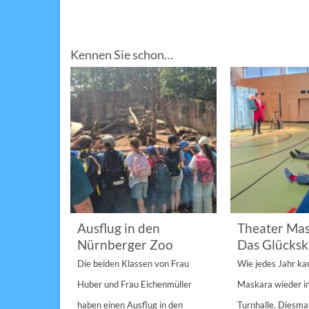
Kennen Sie schon…
im
Ausflug in den
Theater Mas
Nürnberger Zoo
Das Glücksk
a „St.
Die beiden Klassen von Frau
Wie jedes Jahr k
Anderen“
Huber und Frau Eichenmüller
Maskara wieder i
n 1/1A,...
haben einen Ausflug in den
Turnhalle. Diesmal