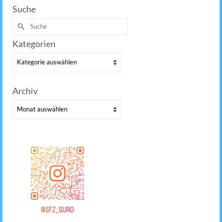
Suche
Suche
nach:
Kategorien
Kategorien
Archiv
Archiv