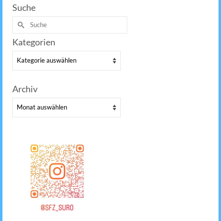
Suche
Suche
nach:
Kategorien
Kategorien
Archiv
Archiv