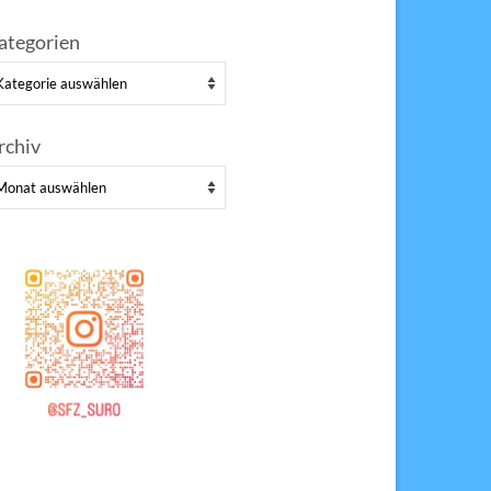
ategorien
tegorien
rchiv
chiv