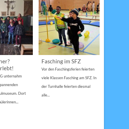
her?
Fasching im SFZ
Sterngir
rlebt!
den Pau
Vor den Faschingsferien feierten
gespann
4 G unternahm
viele Klassen Fasching am SFZ. In
Weihnachts
 spannenden
der Turnhalle feierten diesmal
Sulzbach-Ros
hulmuseum. Dort
alle...
Erfolg Bei s
ülerinnen...
Winterwette
der Pausenho