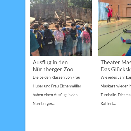
im
Ausflug in den
Theater Mas
Nürnberger Zoo
Das Glücksk
a „St.
Die beiden Klassen von Frau
Wie jedes Jahr k
Anderen“
Huber und Frau Eichenmüller
Maskara wieder i
n 1/1A,...
haben einen Ausflug in den
Turnhalle. Diesmal
Nürnberger...
Kahlert...