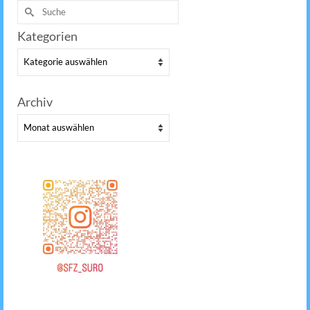
Suche
nach:
Kategorien
Kategorien
Archiv
Archiv