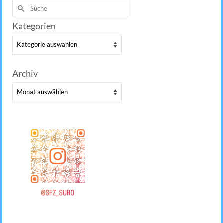
Suche
nach:
Kategorien
Kategorien
Archiv
Archiv