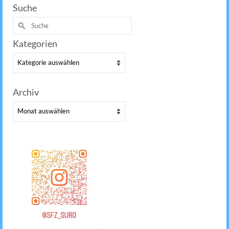
Suche
Suche
nach:
Kategorien
Kategorien
Archiv
Archiv