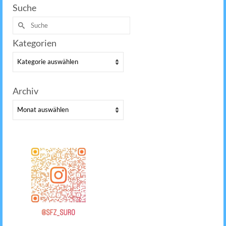
Suche
Suche
nach:
Kategorien
Kategorien
Archiv
Archiv