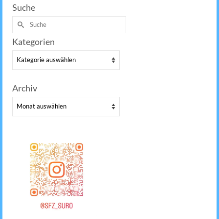
Suche
Suche
nach:
Kategorien
Kategorien
Archiv
Archiv