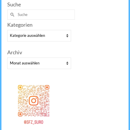
Suche
Suche
nach:
Kategorien
Kategorien
Archiv
Archiv