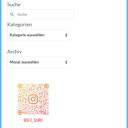
Suche
Suche
nach:
Kategorien
Kategorien
Archiv
Archiv