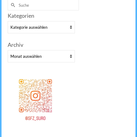
Suche
nach:
Kategorien
Kategorien
Archiv
Archiv