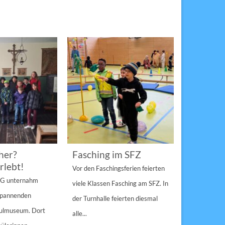
her?
Fasching im SFZ
Sterngir
rlebt!
den Pau
Vor den Faschingsferien feierten
gespann
4 G unternahm
viele Klassen Fasching am SFZ. In
Weihnachts
 spannenden
der Turnhalle feierten diesmal
Sulzbach-Ros
hulmuseum. Dort
alle...
Erfolg Bei s