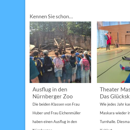
Kennen Sie schon…
im
Ausflug in den
Theater Mas
Nürnberger Zoo
Das Glücksk
a „St.
Die beiden Klassen von Frau
Wie jedes Jahr k
Anderen“
Huber und Frau Eichenmüller
Maskara wieder i
n 1/1A,...
haben einen Ausflug in den
Turnhalle. Diesmal