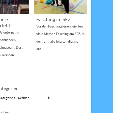
her?
Fasching im SFZ
Sterngir
rlebt!
den Pau
Vor den Faschingsferien feierten
gespann
4 G unternahm
viele Klassen Fasching am SFZ. In
Weihnachts
 spannenden
der Turnhalle feierten diesmal
Sulzbach-Ros
hulmuseum. Dort
alle...
Erfolg Bei s
ülerinnen...
Winterwette
der Pausenho
ategorien
tegorien
rchiv