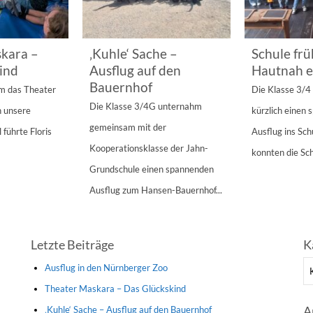
kara –
‚Kuhle‘ Sache –
Schule frü
ind
Ausflug auf den
Hautnah e
Bauernhof
am das Theater
Die Klasse 3/
Die Klasse 3/4G unternahm
n unsere
kürzlich einen
gemeinsam mit der
 führte Floris
Ausflug ins Sc
Kooperationsklasse der Jahn-
konnten die Sch
Grundschule einen spannenden
Ausflug zum Hansen-Bauernhof...
Letzte Beiträge
K
Ka
Ausflug in den Nürnberger Zoo
Theater Maskara – Das Glückskind
A
‚Kuhle‘ Sache – Ausflug auf den Bauernhof