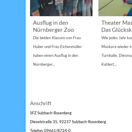
im
Ausflug in den
Theater Mas
Nürnberger Zoo
Das Glücksk
a „St.
Die beiden Klassen von Frau
Wie jedes Jahr k
Anderen“
Huber und Frau Eichenmüller
Maskara wieder i
n 1/1A,...
haben einen Ausflug in den
Turnhalle. Diesmal
Nürnberger...
Kahlert...
Anschrift
SFZ Sulzbach-Rosenberg
Dieselstraße 35, 92237 Sulzbach-Rosenberg
Telefon: 09661/8724-0