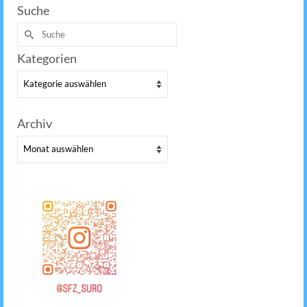
Suche
Suche
nach:
Kategorien
Kategorien
Archiv
Archiv