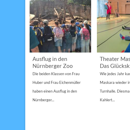
im
Ausflug in den
Theater Mas
Nürnberger Zoo
Das Glücksk
a „St.
Die beiden Klassen von Frau
Wie jedes Jahr k
Anderen“
Huber und Frau Eichenmüller
Maskara wieder i
n 1/1A,...
haben einen Ausflug in den
Turnhalle. Diesmal
Nürnberger...
Kahlert...