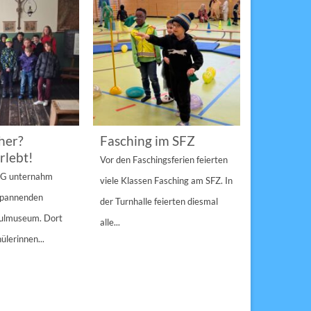
her?
Fasching im SFZ
Sterngir
rlebt!
den Pau
Vor den Faschingsferien feierten
gespann
4 G unternahm
viele Klassen Fasching am SFZ. In
Weihnachts
 spannenden
der Turnhalle feierten diesmal
Sulzbach-Ros
hulmuseum. Dort
alle...
Erfolg Bei s
ülerinnen...
Winterwette
der Pausenho