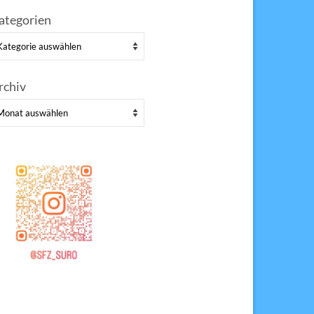
ategorien
tegorien
rchiv
chiv