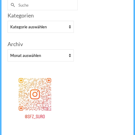
Suche
nach:
Kategorien
Kategorien
Archiv
Archiv