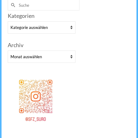
Suche
nach:
Kategorien
Kategorien
Archiv
Archiv