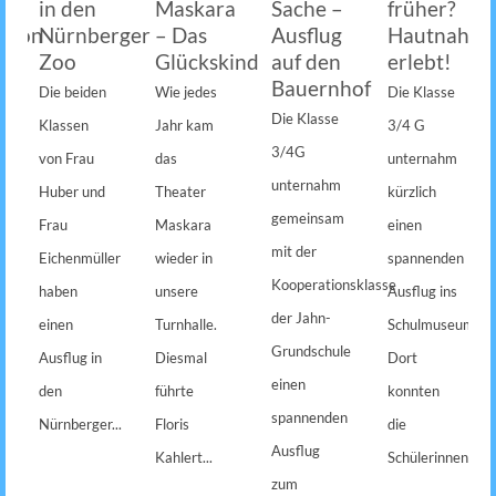
in den
Maskara
Sache –
früher?
rton
Nürnberger
– Das
Ausflug
Hautnah
Zoo
Glückskind
auf den
erlebt!
Bauernhof
Die beiden
Wie jedes
Die Klasse
Die Klasse
Klassen
Jahr kam
3/4 G
3/4G
von Frau
das
unternahm
unternahm
Huber und
Theater
kürzlich
gemeinsam
Frau
Maskara
einen
mit der
Eichenmüller
wieder in
spannenden
Kooperationsklasse
haben
unsere
Ausflug ins
der Jahn-
einen
Turnhalle.
Schulmuseum.
Grundschule
Ausflug in
Diesmal
Dort
einen
den
führte
konnten
spannenden
Nürnberger...
Floris
die
Ausflug
Kahlert...
Schülerinnen...
zum