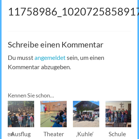
11758986_102072585891
Schreibe einen Kommentar
Du musst
angemeldet
sein, um einen
Kommentar abzugeben.
Kennen Sie schon…
chten
Ausflug
Theater
‚Kuhle‘
Schule