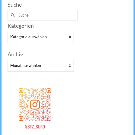
Suche
Suche
nach:
Kategorien
Kategorien
Archiv
Archiv