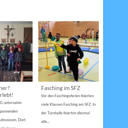
her?
Fasching im SFZ
Sterngir
rlebt!
den Pau
Vor den Faschingsferien feierten
gespann
4 G unternahm
viele Klassen Fasching am SFZ. In
Weihnachts
 spannenden
der Turnhalle feierten diesmal
Sulzbach-Ros
hulmuseum. Dort
alle...
Erfolg Bei s