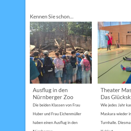
Kennen Sie schon…
im
Ausflug in den
Theater Mas
Nürnberger Zoo
Das Glücksk
a „St.
Die beiden Klassen von Frau
Wie jedes Jahr k
Anderen“
Huber und Frau Eichenmüller
Maskara wieder i
n 1/1A,...
haben einen Ausflug in den
Turnhalle. Diesmal