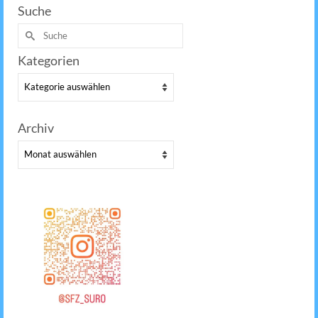
Suche
Suche
nach:
Kategorien
Kategorien
Archiv
Archiv