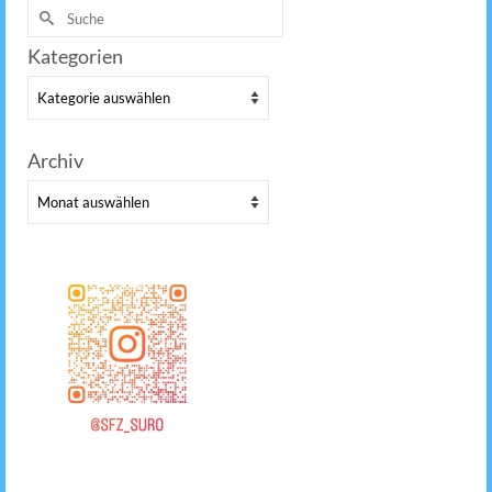
Suche
nach:
Kategorien
Kategorien
Archiv
Archiv