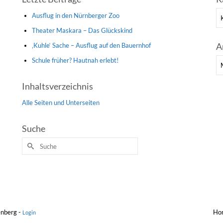
Ka
Ausflug in den Nürnberger Zoo
Theater Maskara – Das Glückskind
A
‚Kuhle‘ Sache – Ausflug auf den Bauernhof
Schule früher? Hautnah erlebt!
Ar
Inhaltsverzeichnis
Alle Seiten und Unterseiten
Suche
Suche
nach:
enberg -
Ho
Login