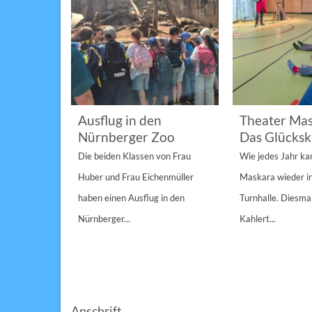
im
Ausflug in den
Theater Mas
Nürnberger Zoo
Das Glücksk
a „St.
Die beiden Klassen von Frau
Wie jedes Jahr k
Anderen“
Huber und Frau Eichenmüller
Maskara wieder i
n 1/1A,...
haben einen Ausflug in den
Turnhalle. Diesmal
Nürnberger...
Kahlert...
Anschrift