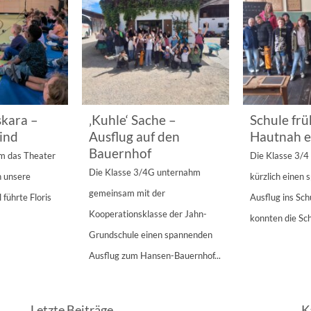
kara –
‚Kuhle‘ Sache –
Schule frü
ind
Ausflug auf den
Hautnah e
Bauernhof
am das Theater
Die Klasse 3/
Die Klasse 3/4G unternahm
n unsere
kürzlich einen
gemeinsam mit der
 führte Floris
Ausflug ins Sc
Kooperationsklasse der Jahn-
konnten die Sch
Grundschule einen spannenden
Ausflug zum Hansen-Bauernhof...
Letzte Beiträge
K