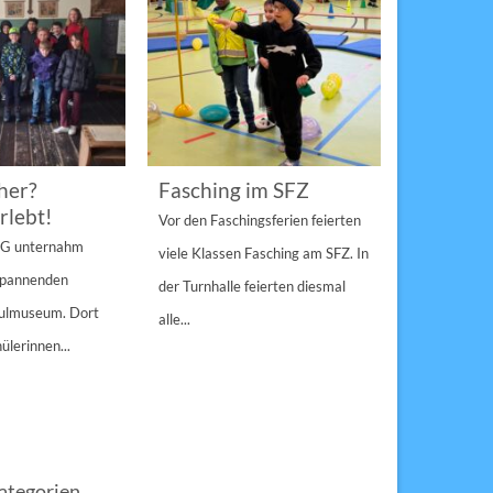
her?
Fasching im SFZ
Sterngir
rlebt!
den Pau
Vor den Faschingsferien feierten
gespann
4 G unternahm
viele Klassen Fasching am SFZ. In
Weihnachts
 spannenden
der Turnhalle feierten diesmal
Sulzbach-Ros
hulmuseum. Dort
alle...
Erfolg Bei s
ülerinnen...
Winterwette
der Pausenho
ategorien