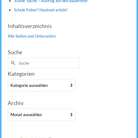
‚Kuhle‘ Sache – Ausflug auf den Bauernhof
Schule früher? Hautnah erlebt!
Inhaltsverzeichnis
Alle Seiten und Unterseiten
Suche
Suche
nach:
Kategorien
Kategorien
Archiv
Archiv