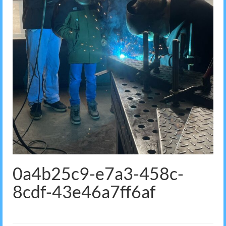
0a4b25c9-e7a3-458c-
8cdf-43e46a7ff6af