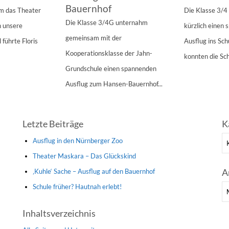
Bauernhof
am das Theater
Die Klasse 3/
Die Klasse 3/4G unternahm
n unsere
kürzlich einen
gemeinsam mit der
 führte Floris
Ausflug ins Sc
Kooperationsklasse der Jahn-
konnten die Sch
Grundschule einen spannenden
Ausflug zum Hansen-Bauernhof...
Letzte Beiträge
K
Ka
Ausflug in den Nürnberger Zoo
Theater Maskara – Das Glückskind
A
‚Kuhle‘ Sache – Ausflug auf den Bauernhof
Schule früher? Hautnah erlebt!
Ar
Inhaltsverzeichnis