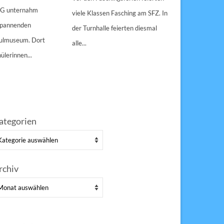
gespann
4 G unternahm
viele Klassen Fasching am SFZ. In
Weihnachts
 spannenden
der Turnhalle feierten diesmal
Sulzbach-Ros
hulmuseum. Dort
alle...
Erfolg Bei s
ülerinnen...
Winterwette
der Pausenho
ategorien
tegorien
rchiv
chiv