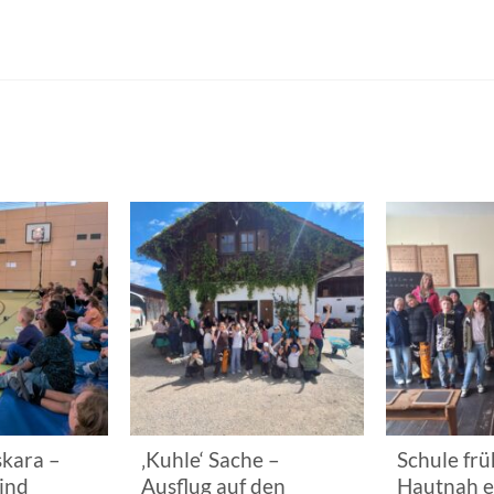
kara –
‚Kuhle‘ Sache –
Schule frü
ind
Ausflug auf den
Hautnah e