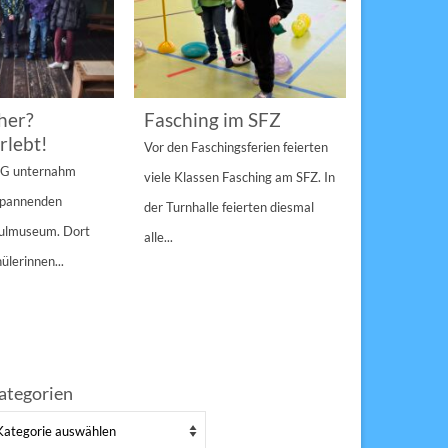
her?
Fasching im SFZ
Sterngir
rlebt!
den Pau
Vor den Faschingsferien feierten
gespann
4 G unternahm
viele Klassen Fasching am SFZ. In
Weihnachts
 spannenden
der Turnhalle feierten diesmal
Sulzbach-Ros
hulmuseum. Dort
alle...
Erfolg Bei s
ülerinnen...
Winterwette
der Pausenho
ategorien
tegorien