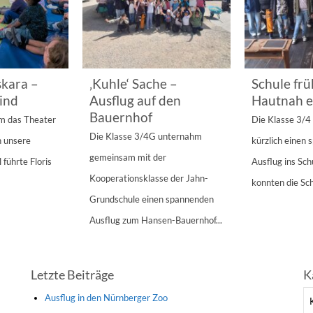
kara –
‚Kuhle‘ Sache –
Schule frü
ind
Ausflug auf den
Hautnah e
Bauernhof
am das Theater
Die Klasse 3/
Die Klasse 3/4G unternahm
n unsere
kürzlich einen
gemeinsam mit der
 führte Floris
Ausflug ins Sc
Kooperationsklasse der Jahn-
konnten die Sch
Grundschule einen spannenden
Ausflug zum Hansen-Bauernhof...
Letzte Beiträge
K
Ka
Ausflug in den Nürnberger Zoo