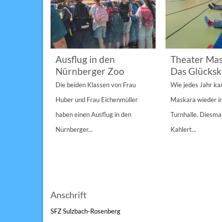
im
Ausflug in den
Theater Mas
Nürnberger Zoo
Das Glücksk
a „St.
Die beiden Klassen von Frau
Wie jedes Jahr k
Anderen“
Huber und Frau Eichenmüller
Maskara wieder i
n 1/1A,...
haben einen Ausflug in den
Turnhalle. Diesmal
Nürnberger...
Kahlert...
Anschrift
SFZ Sulzbach-Rosenberg