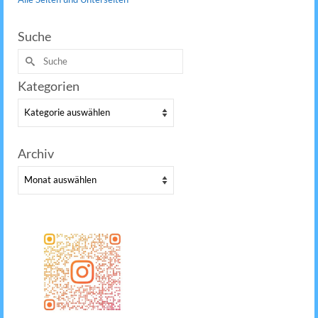
Suche
Suche
nach:
Kategorien
Kategorien
Archiv
Archiv