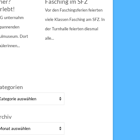
her?
Fasching im SFZ
Sterngir
rlebt!
den Pau
Vor den Faschingsferien feierten
gespann
4 G unternahm
viele Klassen Fasching am SFZ. In
Weihnachts
 spannenden
der Turnhalle feierten diesmal
Sulzbach-Ros
hulmuseum. Dort
alle...
Erfolg Bei s
ülerinnen...
Winterwette
der Pausenho
ategorien
tegorien
rchiv
chiv