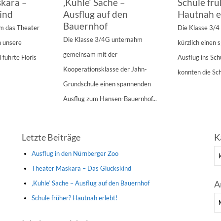
kara –
‚Kuhle‘ Sache –
Schule frü
ind
Ausflug auf den
Hautnah e
Bauernhof
am das Theater
Die Klasse 3/
Die Klasse 3/4G unternahm
n unsere
kürzlich einen
gemeinsam mit der
 führte Floris
Ausflug ins Sc
Kooperationsklasse der Jahn-
konnten die Sch
Grundschule einen spannenden
Ausflug zum Hansen-Bauernhof...
Letzte Beiträge
K
Ka
Ausflug in den Nürnberger Zoo
Theater Maskara – Das Glückskind
A
‚Kuhle‘ Sache – Ausflug auf den Bauernhof
Schule früher? Hautnah erlebt!
Ar