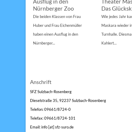
im
Ausflug in den
Theater Mas
Nürnberger Zoo
Das Glücksk
a „St.
Die beiden Klassen von Frau
Wie jedes Jahr k
Anderen“
Huber und Frau Eichenmüller
Maskara wieder i
n 1/1A,...
haben einen Ausflug in den
Turnhalle. Diesmal
Nürnberger...
Kahlert...
Anschrift
SFZ Sulzbach-Rosenberg
Dieselstraße 35, 92237 Sulzbach-Rosenberg
Telefon: 09661/8724-0
Telefax: 09661/8724-101
Email: info [at] sfz-suro.de