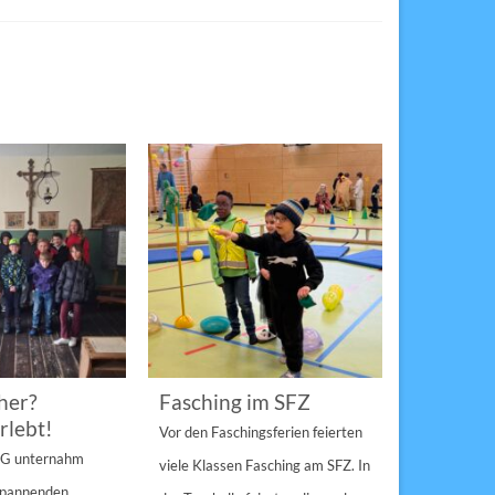
her?
Fasching im SFZ
Sterngir
rlebt!
den Pau
Vor den Faschingsferien feierten
gespann
4 G unternahm
viele Klassen Fasching am SFZ. In
Weihnachts
 spannenden