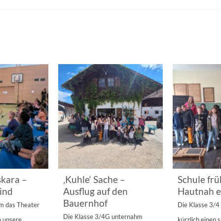
kara –
‚Kuhle‘ Sache –
Schule frü
ind
Ausflug auf den
Hautnah e
Bauernhof
am das Theater
Die Klasse 3/
Die Klasse 3/4G unternahm
n unsere
kürzlich einen