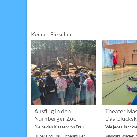
Kennen Sie schon…
im
Ausflug in den
Theater Mas
Nürnberger Zoo
Das Glücksk
a „St.
Die beiden Klassen von Frau
Wie jedes Jahr k
Anderen“
Huber und Frau Eichenmüller
Maskara wieder i