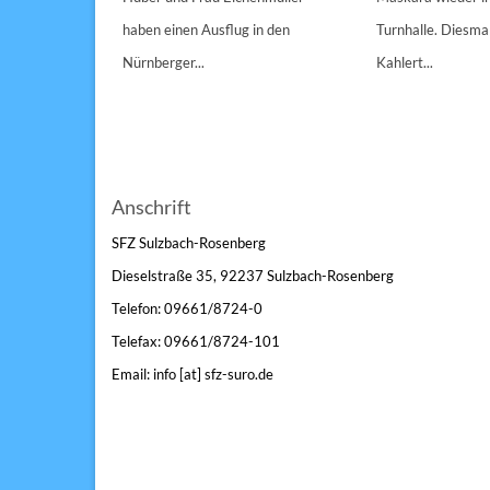
n 1/1A,...
haben einen Ausflug in den
Turnhalle. Diesmal
Nürnberger...
Kahlert...
Anschrift
SFZ Sulzbach-Rosenberg
Dieselstraße 35, 92237 Sulzbach-Rosenberg
Telefon: 09661/8724-0
Telefax: 09661/8724-101
Email: info [at] sfz-suro.de