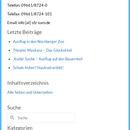
Telefon: 09661/8724-0
Telefax: 09661/8724-101
Email: info [at] sfz-suro.de
Letzte Beiträge
Ausflug in den Nürnberger Zoo
Theater Maskara – Das Glückskind
‚Kuhle‘ Sache – Ausflug auf den Bauernhof
Schule früher? Hautnah erlebt!
Inhaltsverzeichnis
Alle Seiten und Unterseiten
Suche
Suche
nach:
Kategorien