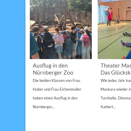
im
Ausflug in den
Theater Mas
Nürnberger Zoo
Das Glücksk
a „St.
Die beiden Klassen von Frau
Wie jedes Jahr k
Anderen“
Huber und Frau Eichenmüller
Maskara wieder i
n 1/1A,...
haben einen Ausflug in den
Turnhalle. Diesmal
Nürnberger...
Kahlert...