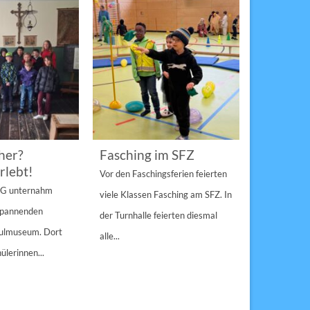
her?
Fasching im SFZ
Sterngir
rlebt!
den Pau
Vor den Faschingsferien feierten
gespann
4 G unternahm
viele Klassen Fasching am SFZ. In
Weihnachts
 spannenden
der Turnhalle feierten diesmal
Sulzbach-Ros
hulmuseum. Dort
alle...
Erfolg Bei s
ülerinnen...
Winterwette
der Pausenho