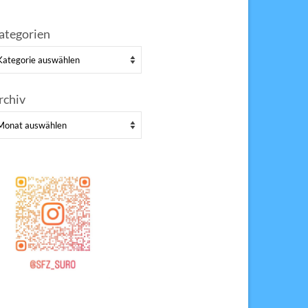
ategorien
tegorien
rchiv
chiv