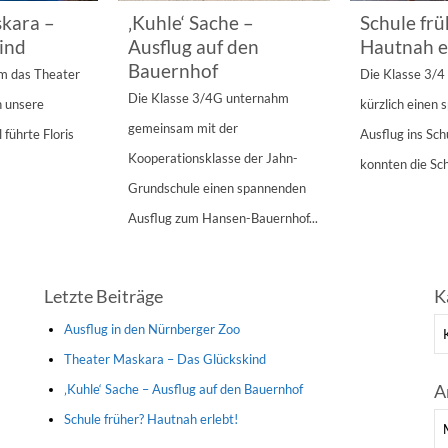
kara –
‚Kuhle‘ Sache –
Schule frü
ind
Ausflug auf den
Hautnah e
Bauernhof
am das Theater
Die Klasse 3/
Die Klasse 3/4G unternahm
n unsere
kürzlich einen
gemeinsam mit der
 führte Floris
Ausflug ins Sc
Kooperationsklasse der Jahn-
konnten die Sch
Grundschule einen spannenden
Ausflug zum Hansen-Bauernhof...
Letzte Beiträge
K
Ka
Ausflug in den Nürnberger Zoo
Theater Maskara – Das Glückskind
A
‚Kuhle‘ Sache – Ausflug auf den Bauernhof
Schule früher? Hautnah erlebt!
Ar