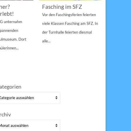
her?
Fasching im SFZ
Sterngir
rlebt!
den Pau
Vor den Faschingsferien feierten
gespann
4 G unternahm
viele Klassen Fasching am SFZ. In
Weihnachts
 spannenden
der Turnhalle feierten diesmal
Sulzbach-Ros
hulmuseum. Dort
alle...
Erfolg Bei s
ülerinnen...
Winterwette
der Pausenho
ategorien
tegorien
rchiv
chiv