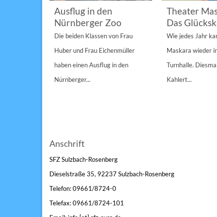
im
Ausflug in den
Theater Mas
Nürnberger Zoo
Das Glücksk
a „St.
Die beiden Klassen von Frau
Wie jedes Jahr k
Anderen“
Huber und Frau Eichenmüller
Maskara wieder i
n 1/1A,...
haben einen Ausflug in den
Turnhalle. Diesmal
Nürnberger...
Kahlert...
Anschrift
SFZ Sulzbach-Rosenberg
Dieselstraße 35, 92237 Sulzbach-Rosenberg
Telefon: 09661/8724-0
Telefax: 09661/8724-101