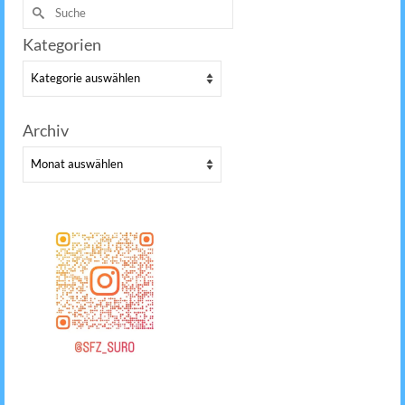
Suche
nach:
Kategorien
Kategorien
Archiv
Archiv