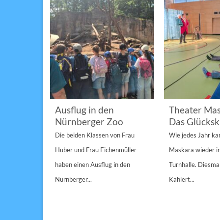
im
Ausflug in den
Theater Mas
Nürnberger Zoo
Das Glücksk
a „St.
Die beiden Klassen von Frau
Wie jedes Jahr k
Anderen“
Huber und Frau Eichenmüller
Maskara wieder i
n 1/1A,...
haben einen Ausflug in den
Turnhalle. Diesmal
Nürnberger...
Kahlert...