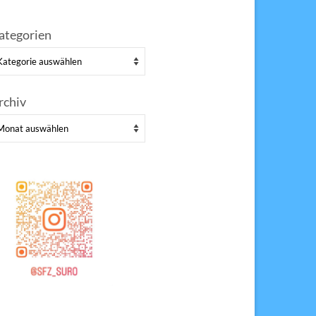
ategorien
tegorien
rchiv
chiv