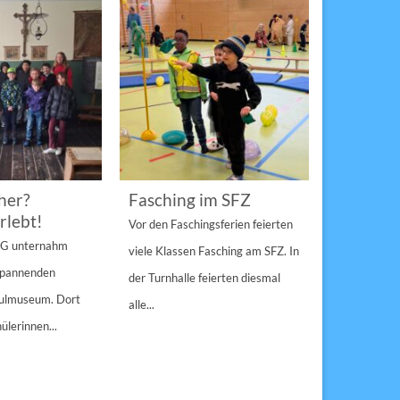
her?
Fasching im SFZ
Sterngir
rlebt!
den Pau
Vor den Faschingsferien feierten
gespann
4 G unternahm
viele Klassen Fasching am SFZ. In
Weihnachts
 spannenden
der Turnhalle feierten diesmal
Sulzbach-Ros
hulmuseum. Dort
alle...
Erfolg Bei s
ülerinnen...
Winterwette
der Pausenho