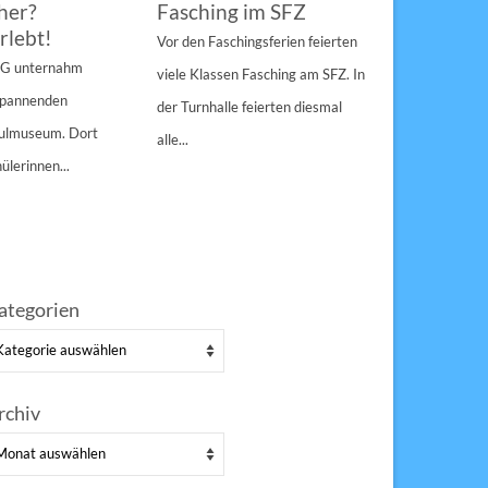
her?
Fasching im SFZ
Sterngir
rlebt!
den Pau
Vor den Faschingsferien feierten
gespann
4 G unternahm
viele Klassen Fasching am SFZ. In
Weihnachts
 spannenden
der Turnhalle feierten diesmal
Sulzbach-Ros
hulmuseum. Dort
alle...
Erfolg Bei s
ülerinnen...
Winterwette
der Pausenho
ategorien
tegorien
rchiv
chiv