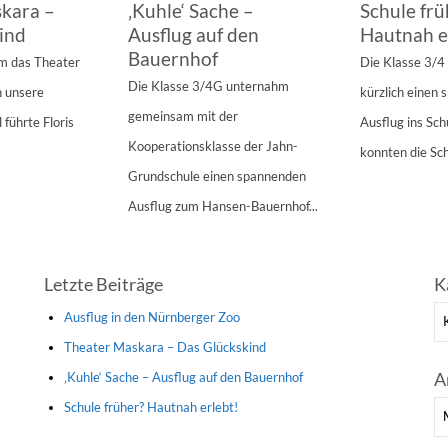
kara –
‚Kuhle‘ Sache –
Schule frü
ind
Ausflug auf den
Hautnah e
Bauernhof
am das Theater
Die Klasse 3/
Die Klasse 3/4G unternahm
n unsere
kürzlich einen
gemeinsam mit der
 führte Floris
Ausflug ins Sc
Kooperationsklasse der Jahn-
konnten die Sch
Grundschule einen spannenden
Ausflug zum Hansen-Bauernhof...
Letzte Beiträge
K
Ka
Ausflug in den Nürnberger Zoo
Theater Maskara – Das Glückskind
A
‚Kuhle‘ Sache – Ausflug auf den Bauernhof
Schule früher? Hautnah erlebt!
Ar