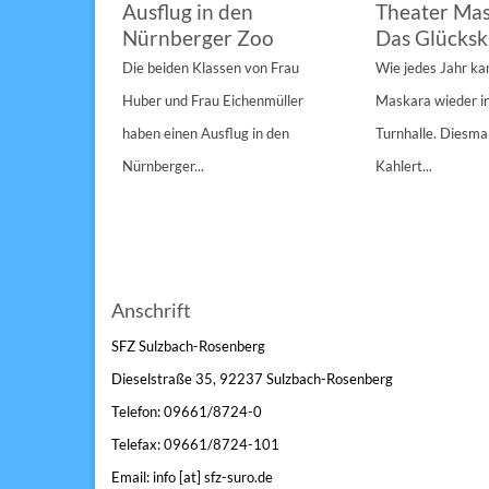
im
Ausflug in den
Theater Mas
Nürnberger Zoo
Das Glücksk
a „St.
Die beiden Klassen von Frau
Wie jedes Jahr k
Anderen“
Huber und Frau Eichenmüller
Maskara wieder i
n 1/1A,...
haben einen Ausflug in den
Turnhalle. Diesmal
Nürnberger...
Kahlert...
Anschrift
SFZ Sulzbach-Rosenberg
Dieselstraße 35, 92237 Sulzbach-Rosenberg
Telefon: 09661/8724-0
Telefax: 09661/8724-101
Email: info [at] sfz-suro.de