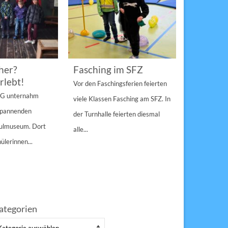
her?
Fasching im SFZ
Sterngir
rlebt!
den Pau
Vor den Faschingsferien feierten
gespann
4 G unternahm
viele Klassen Fasching am SFZ. In
Weihnachts
 spannenden
der Turnhalle feierten diesmal
Sulzbach-Ros
hulmuseum. Dort
alle...
Erfolg Bei s
ülerinnen...
Winterwette
der Pausenho
ategorien
tegorien