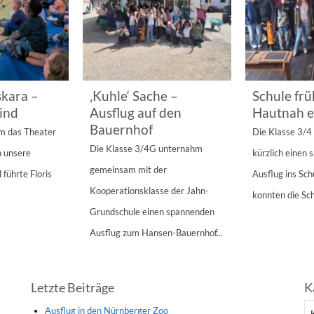
kara –
‚Kuhle‘ Sache –
Schule frü
ind
Ausflug auf den
Hautnah e
Bauernhof
am das Theater
Die Klasse 3/
Die Klasse 3/4G unternahm
n unsere
kürzlich einen
gemeinsam mit der
 führte Floris
Ausflug ins Sc
Kooperationsklasse der Jahn-
konnten die Sch
Grundschule einen spannenden
Ausflug zum Hansen-Bauernhof...
Letzte Beiträge
K
Ka
Ausflug in den Nürnberger Zoo