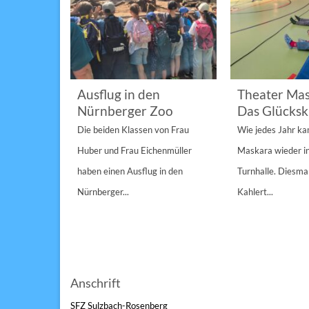
im
Ausflug in den
Theater Mas
Nürnberger Zoo
Das Glücksk
a „St.
Die beiden Klassen von Frau
Wie jedes Jahr k
Anderen“
Huber und Frau Eichenmüller
Maskara wieder i
n 1/1A,...
haben einen Ausflug in den
Turnhalle. Diesmal
Nürnberger...
Kahlert...
Anschrift
SFZ Sulzbach-Rosenberg